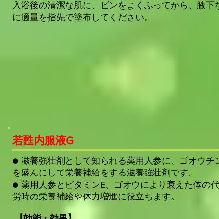
入浴後の清潔な肌に、ビンをよくふってから、腋下
に適量を指先で塗布してください。
若甦内服液G
● 滋養強壮剤として知られる薬用人参に、ゴオウチ
を盛んにして栄養補給をする滋養強壮剤です。
● 薬用人参とビタミンE、ゴオウにより衰えた体の
労時の栄養補給や体力増進に役立ちます。
【効能・効果】