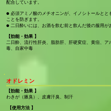
配合しています。
● 必須アミノ酸のメチオニンが、イノシトールとと
ことを防ぎます。
● 二日酔いには、お酒を飲む前と飲んだ後の服用が
【効能・効果 】
二日酔、流行性肝炎、脂肪肝、肝硬変症、黄疸、ア
毒、自家中毒
オドレミン
【効能・効果 】
わきが（腋臭）、皮膚汗臭、制汗
【使用方法 】