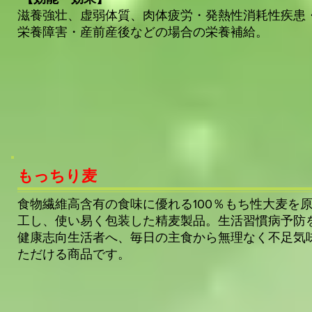
滋養強壮、虚弱体質、肉体疲労・発熱性消耗性疾患
栄養障害・産前産後などの場合の栄養補給。
もっちり麦
食物繊維高含有の食味に優れる100％もち性大麦を
工し、使い易く包装した精麦製品。生活習慣病予防
健康志向生活者へ、毎日の主食から無理なく不足気
ただける商品です。