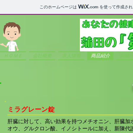
このホームページは
.com
を使って作成され
ＨＯＭＥ
会社概要
求人情報
商品紹介
お薬
ミラグレーン錠
肝臓に対して、高い効果を持つメチオニン、肝臓加
オウ、グルクロン酸、イノシトールに加え、新陳代